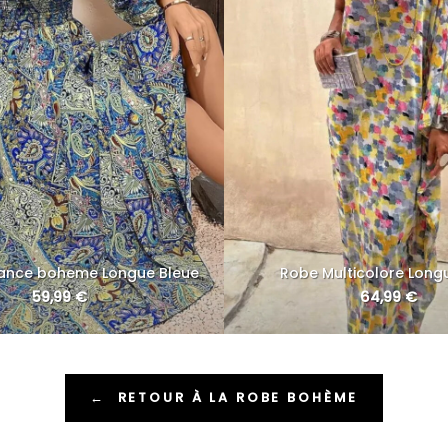
ance boheme Longue Bleue
Robe Multicolore Long
59,99
€
64,99
€
←
RETOUR À LA ROBE BOHÈME