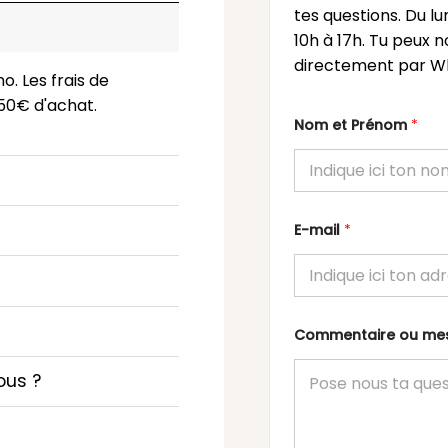
tes questions. Du l
10h à 17h. Tu peux n
directement par Wh
o. Les frais de
 150€ d'achat.
Nom et Prénom
*
E-mail
*
Commentaire ou m
ous ?