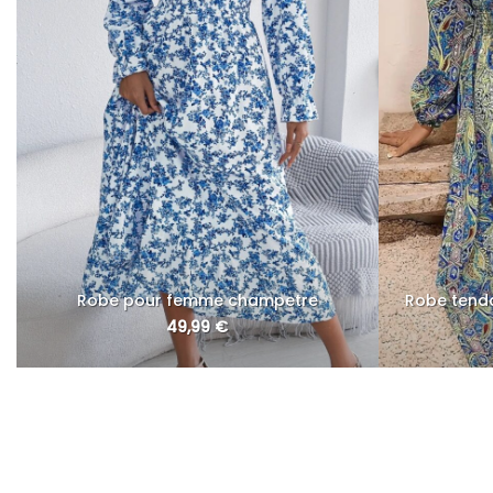
Robe pour femme champetre
Robe tend
49,99
€