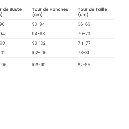
r de Buste
Tour de Hanches
Tour de Taille
)
(cm)
(cm)
90
90-94
66-69
94
94-98
70-73
98
98-102
74-77
102
102-106
78-81
-106
106-110
82-85