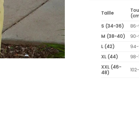
Tou
Taille
(cm
S (34-36)
86-
M (38-40)
90-
L (42)
94-
XL (44)
98-
XXL (46-
102
48)