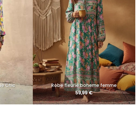
ue Chic
Robe fleurie boheme femme
59,99
€