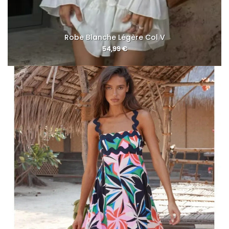
Robe Blanche Légère Col V
54,99
€