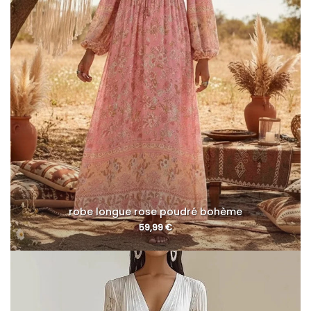
robe longue rose poudré bohème
59,99
€