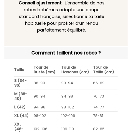
Conseil ajustement
: L’ensemble de nos
robes bohèmes adopte une coupe
standard française, sélectionne ta taille
habituelle pour profiter d’un rendu
parfaitement équilibré.
Comment taillent nos robes ?
Tour de
Tour de
Tour de
Taille
Buste (cm)
Hanches (cm)
Taille (cm)
S (34-
86-90
90-94
66-69
36)
M (38-
90-94
94-98
70-73
40)
L (42)
94-98
98-102
74-77
XL (44)
98-102
102-106
78-81
XXL
(46-
102-106
106-110
82-85