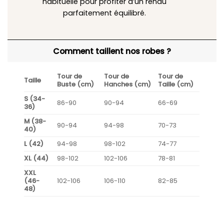
habituelle pour profiter d’un rendu
parfaitement équilibré.
Comment taillent nos robes ?
Tour de
Tour de
Tour de
Taille
Buste (cm)
Hanches (cm)
Taille (cm)
S (34-
86-90
90-94
66-69
36)
M (38-
90-94
94-98
70-73
40)
L (42)
94-98
98-102
74-77
XL (44)
98-102
102-106
78-81
XXL
(46-
102-106
106-110
82-85
48)