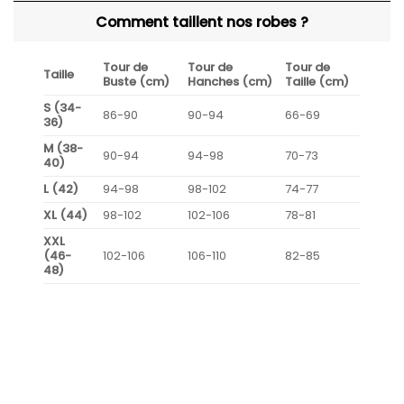
Comment taillent nos robes ?
Tour de
Tour de
Tour de
Taille
Buste (cm)
Hanches (cm)
Taille (cm)
S (34-
86-90
90-94
66-69
36)
M (38-
90-94
94-98
70-73
40)
L (42)
94-98
98-102
74-77
XL (44)
98-102
102-106
78-81
XXL
(46-
102-106
106-110
82-85
48)