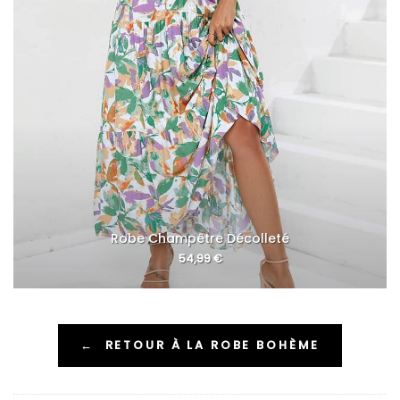
Robe Champêtre Décolleté
54,99
€
←
RETOUR À LA ROBE BOHÈME