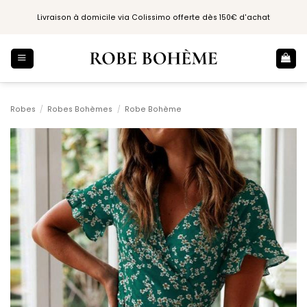
Passer
Livraison à domicile via Colissimo offerte dès 150€ d'achat
au
contenu
Robes
/
Robes Bohèmes
/
Robe Bohème