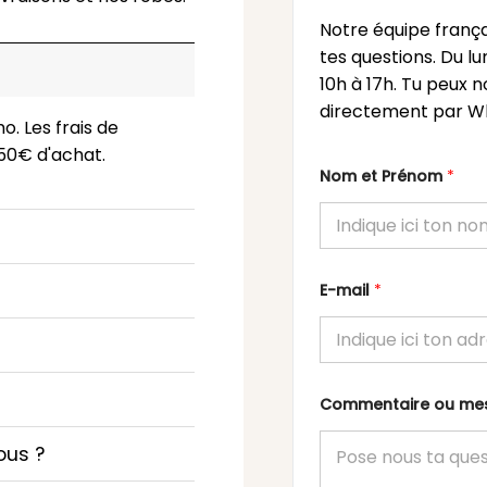
Notre équipe frança
tes questions. Du l
10h à 17h. Tu peux n
directement par Wh
o. Les frais de
 150€ d'achat.
Nom et Prénom
*
E-mail
*
Commentaire ou m
ous ?