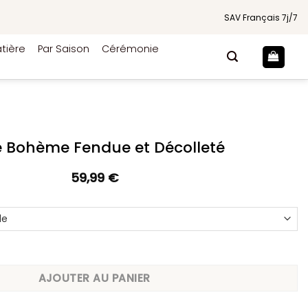
SAV Français 7j/7
tière
Par Saison
Cérémonie
 Bohème Fendue et Décolleté
59,99
€
hème Fendue et Décolleté
AJOUTER AU PANIER