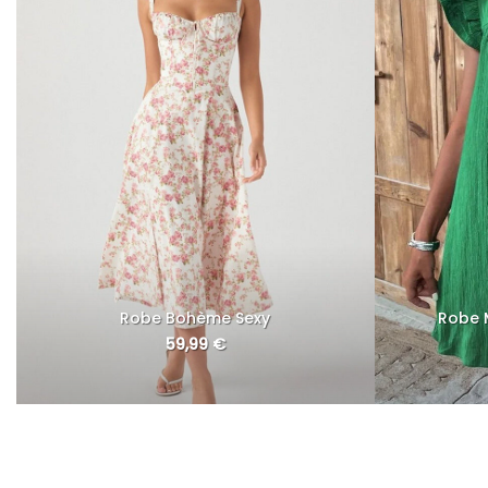
Robe Bohème Sexy
Robe M
59,99
€