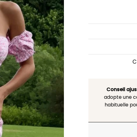
C
Conseil aju
adopte une co
habituelle po