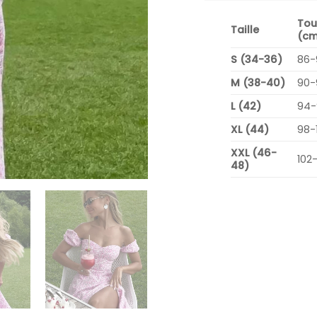
Tou
Taille
(cm
S (34-36)
86-
M (38-40)
90-
L (42)
94-
XL (44)
98-
XXL (46-
102
48)