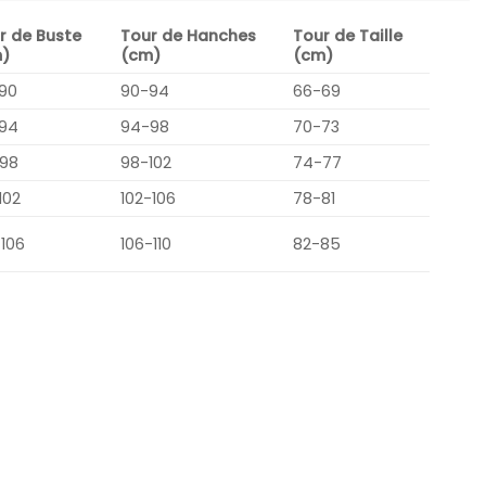
r de Buste
Tour de Hanches
Tour de Taille
)
(cm)
(cm)
90
90-94
66-69
94
94-98
70-73
98
98-102
74-77
102
102-106
78-81
-106
106-110
82-85