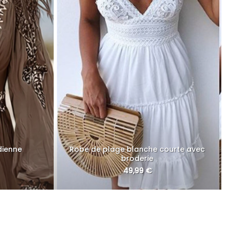
dienne
Robe de plage blanche courte avec
broderie
49,99
€