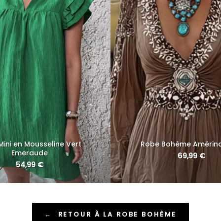
ini en Mousseline Vert
Robe Bohème Amérin
Emeraude
69,99
€
54,99
€
←
RETOUR À LA ROBE BOHÈME