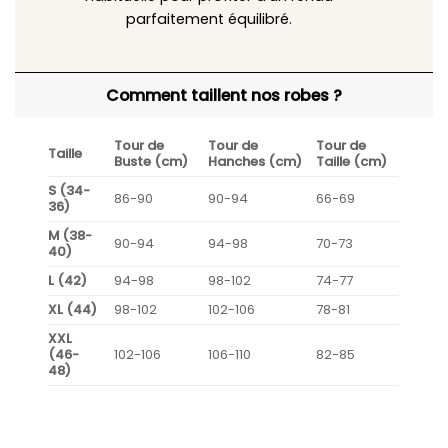
parfaitement équilibré.
Comment taillent nos robes ?
Tour de
Tour de
Tour de
Taille
Buste (cm)
Hanches (cm)
Taille (cm)
S (34-
86-90
90-94
66-69
36)
M (38-
90-94
94-98
70-73
40)
L (42)
94-98
98-102
74-77
XL (44)
98-102
102-106
78-81
XXL
(46-
102-106
106-110
82-85
48)