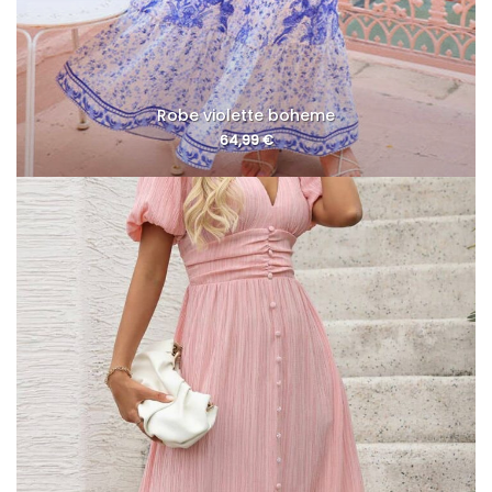
Robe violette boheme
64,99
€