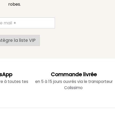
robes.
ntègre la liste VIP
sApp
Commande livrée
re à toutes tes
en 5 à 15 jours ouvrés via le transporteur
Colissimo