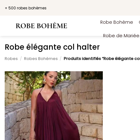
Passer
+ 500 robes bohèmes
au
contenu
Robe Bohème
Robe de Marié
Robe élégante col halter
Robes
/
Robes Bohèmes
/
Produits identifiés “Robe élégante col