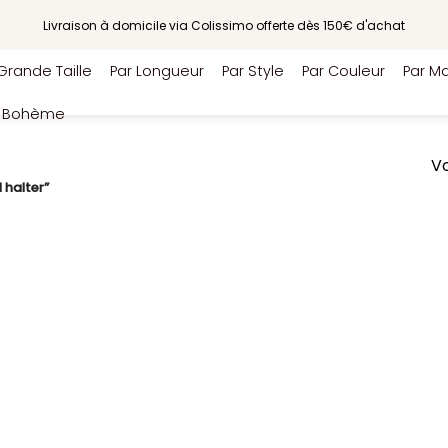
Livraison à domicile via Colissimo offerte dès 150€ d'achat
Grande Taille
Par Longueur
Par Style
Par Couleur
Par Ma
e Bohème
Vo
 halter”