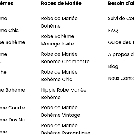
hèmes
Robes de Mariée
Besoin d'a
ème
Robe de Mariée
Suivi de 
Bohème
me Chic
FAQ
Robe Bohème
ue Bohème
Guide des T
Mariage Invité
Robe de Mariée
ème
A propos d
Bohème Champêtre
e
Blog
Robe de Mariée
che
Nous Cont
Bohème Chic
Hippie Robe Mariée
ue Bohème
Bohème
Robe de Mariée
me Courte
Bohème Vintage
me Dos Nu
Robe de Mariée
ème
Bohème Romantique